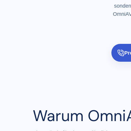
sondern
OmniAV 
Pr
Warum OmniA