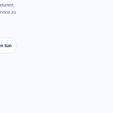
turiert.
rvice zu
n tun